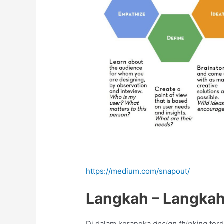
https://medium.com/snapout/
Langkah – Langka
Di dalam kerangka
design thinking
terd