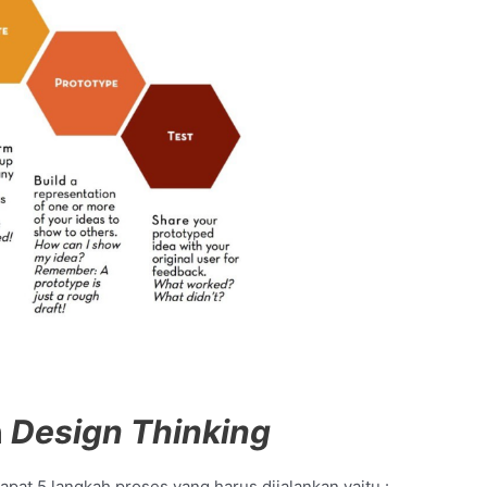
h
Design Thinking
apat 5 langkah proses yang harus dijalankan yaitu :