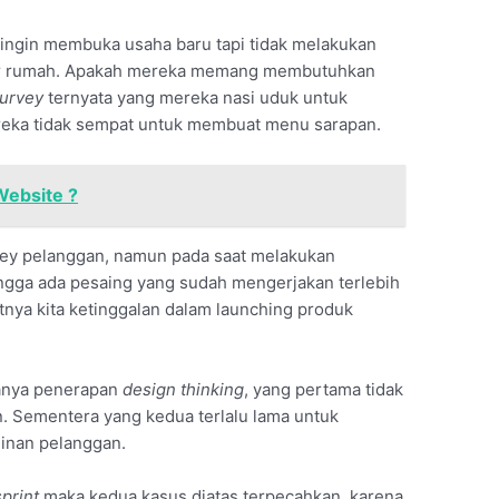
 ingin membuka usaha baru tapi tidak melakukan
tar rumah. Apakah mereka memang membutuhkan
urvey
ternyata yang mereka nasi uduk untuk
ereka tidak sempat untuk membuat menu sarapan.
Website ?
vey pelanggan, namun pada saat melakukan
ingga ada pesaing yang sudah mengerjakan terlebih
atnya kita ketinggalan dalam launching produk
danya penerapan
design thinking
, yang pertama tidak
. Sementera yang kedua terlalu lama untuk
inan pelanggan.
print
maka kedua kasus diatas terpecahkan, karena