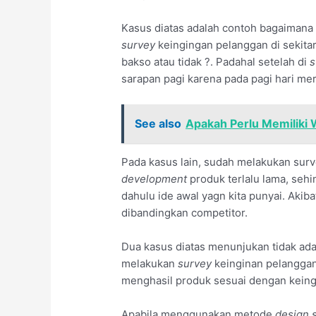
Kasus diatas adalah contoh bagaimana
survey
keingingan pelanggan di seki
bakso atau tidak ?. Padahal setelah di
s
sarapan pagi karena pada pagi hari m
See also
Apakah Perlu Memiliki 
Pada kasus lain, sudah melakukan sur
development
produk terlalu lama, seh
dahulu ide awal yagn kita punyai. Akib
dibandingkan competitor.
Dua kasus diatas menunjukan tidak a
melakukan
survey
keinginan pelanggan
menghasil produk sesuai dengan keing
Apabila menggunakan metode
design s