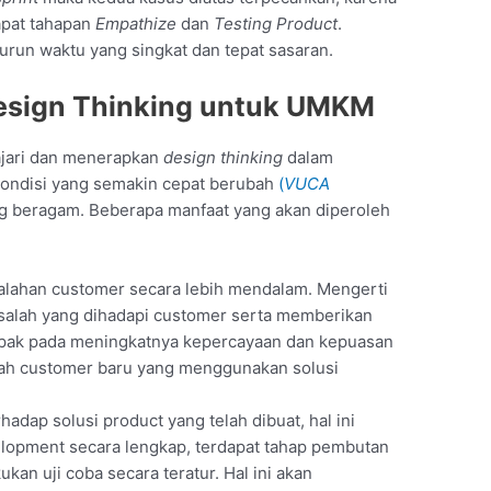
apat tahapan
Empathize
dan
Testing Product
.
urun waktu yang singkat dan tepat sasaran.
esign Thinking untuk UMKM
jari dan menerapkan
design thinking
dalam
 kondisi yang semakin cepat berubah
(
VUCA
g beragam. Beberapa manfaat yang akan diperoleh
ahan customer secara lebih mendalam. Mengerti
lah yang dihadapi customer serta memberikan
mpak pada meningkatnya kepercayaan dan kepuasan
h customer baru yang menggunakan solusi
adap solusi product yang telah dibuat, hal ini
lopment secara lengkap, terdapat tahap pembutan
ukan uji coba secara teratur. Hal ini akan