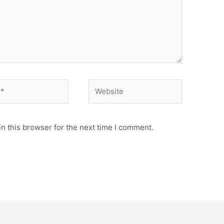
n this browser for the next time I comment.