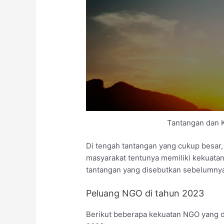
Tantangan dan 
Di tengah tantangan yang cukup besar,
masyarakat tentunya memiliki kekuatan
tantangan yang disebutkan sebelumny
Peluang NGO di tahun 2023
Berikut beberapa kekuatan NGO yang 