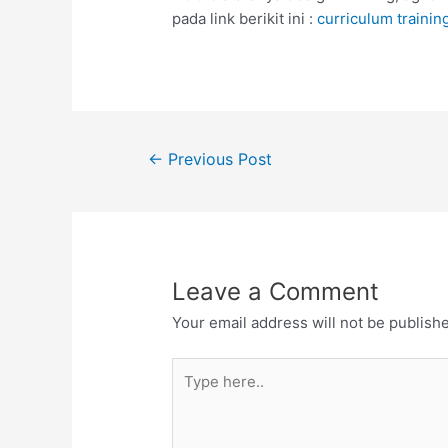
pada link berikit ini :
curriculum trainin
←
Previous Post
Leave a Comment
Your email address will not be publish