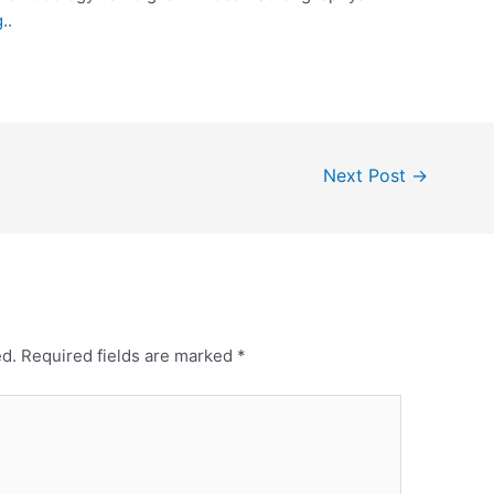
g
..
Next Post
→
ed.
Required fields are marked
*