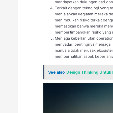
mendapatkan dukungan dari dona
Terkait dengan teknologi yang 
menjalankan kegiatan mereka deng
menimbulkan risiko terkait deng
memastikan bahwa mereka mengg
mempertimbangkan risiko yang m
Menjaga keberlanjutan operation
menyadari pentingnya menjaga 
manusia tidak merusak ekosist
memperhatikan aspek keberlanju
See also
Design Thinking Untuk 