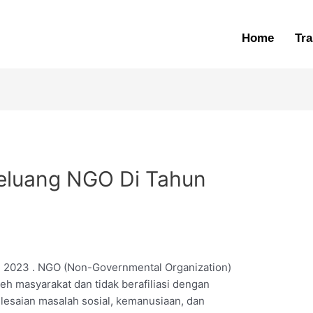
Home
Tra
eluang NGO Di Tahun
n 2023 . NGO (Non-Governmental Organization)
eh masyarakat dan tidak berafiliasi dengan
lesaian masalah sosial, kemanusiaan, dan