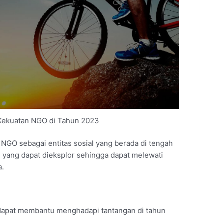
Kekuatan NGO di Tahun 2023
 NGO sebagai entitas sosial yang berada di tengah
 yang dapat dieksplor sehingga dapat melewati
a.
dapat membantu menghadapi tantangan di tahun