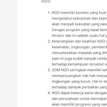
2023:
NGO memiliki koneksi yang kuat
mengetahui kebutuhan dan keprih
akan menjadi kekuatan yang san
Dengan program yang tepat tentu
terukur dan ini adalah suatu hal 
Keterampilan dan keahlian NGO y
kesehatan, lingkungan, pember
menyelesaikan masalah yang dih
saat ini juga sudah banyak Lem
terhadap kemampuan tersebut se
SDM NGO seringkali memiliki keb
memperjuangkan hak-hak masyara
lingkungan yang buruk. Hal ini t
terhadap dampak perbaikan yang 
NGO dapat bekerja sama dengan 
dan perusahaan untuk mencapai
akan memiliki progress yang san