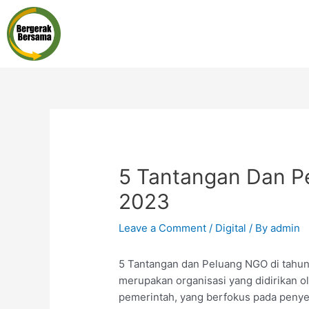
5 Tantangan Dan P
2023
Leave a Comment
/
Digital
/ By
admin
5 Tantangan dan Peluang NGO di tahu
merupakan organisasi yang didirikan ol
pemerintah, yang berfokus pada penye