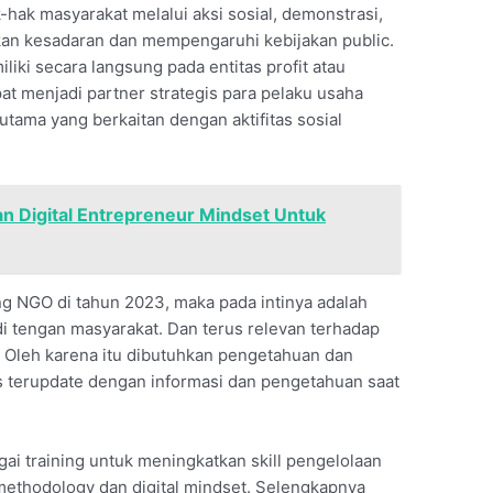
ak masyarakat melalui aksi sosial, demonstrasi,
an kesadaran dan mempengaruhi kebijakan public.
miliki secara langsung pada entitas profit atau
t menjadi partner strategis para pelaku usaha
tama yang berkaitan dengan aktifitas sosial
 Digital Entrepreneur Mindset Untuk
g NGO di tahun 2023, maka pada intinya adalah
i tengan masyarakat. Dan terus relevan terhadap
i. Oleh karena itu dibutuhkan pengetahuan dan
s terupdate dengan informasi dan pengetahuan saat
i training untuk meningkatkan skill pengelolaan
 methodology dan digital mindset. Selengkapnya