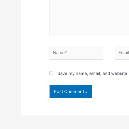
Save my name, email, and website i